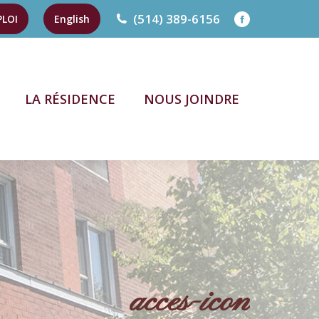
(514) 389-6156
PLOI
English
Facebook
page
opens
LA RÉSIDENCE
NOUS JOINDRE
in
new
LA RÉSIDENCE
NOUS JOINDRE
window
acces-icon